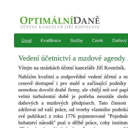
Úvod
Kvalifikace
Služby
Ceník
Daňový 
Vedení účetnictví a mzdové agendy J
Vítejte na stránkách účetní kanceláře Jiří Kostelník.
Nabízím kvalitní a zodpovědné vedení účetní a m
cenově dostupné i pro malé a začínající podniky a
nemohou dovolit drahé firmy, ale chtějí mít své pap
velmi turbulentní době je potřeba neustále sled
daňových a mzdových předpisech. Tato činnos
zdržovat od vaší práce, od tvorby vlastního podni
své publikaci z roku 1776 pojmenované "Pojednán
bohatství národů" psal o dělbě práce, coby institut