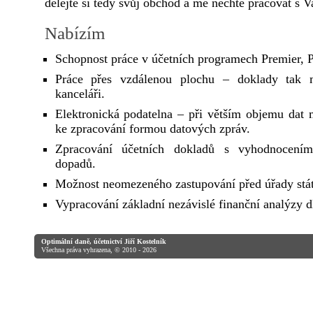
dělejte si tedy svůj obchod a mě nechte pracovat s 
Nabízím
Schopnost práce v účetních programech Premier,
Práce přes vzdálenou plochu – doklady tak 
kanceláři.
Elektronická podatelna – při větším objemu dat 
ke zpracování formou datových zpráv.
Zpracování účetních dokladů s vyhodnocení
dopadů.
Možnost neomezeného zastupování před úřady stát
Vypracování základní nezávislé finanční analýzy 
Optimální daně, účetnictví Jiří Kostelník
Všechna práva vyhrazena, © 2010 - 2026